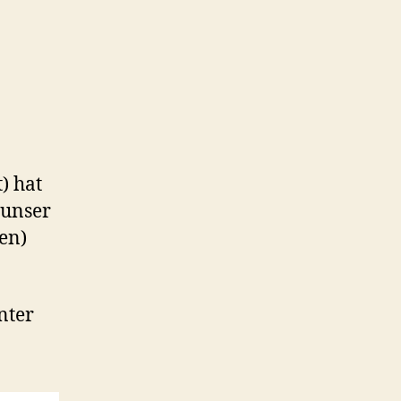
) hat
 unser
en)
nter