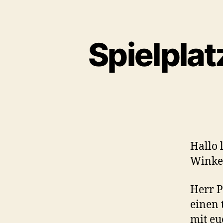
Spielpla
Hallo 
Winkel
Herr P
einen 
mit e