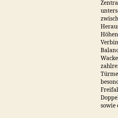
Zentra
unters
zwisch
Heraus
Höhenu
Verbi
Balanc
Wacke
zahlre
Türmen
besond
Freifa
Doppel
sowie 