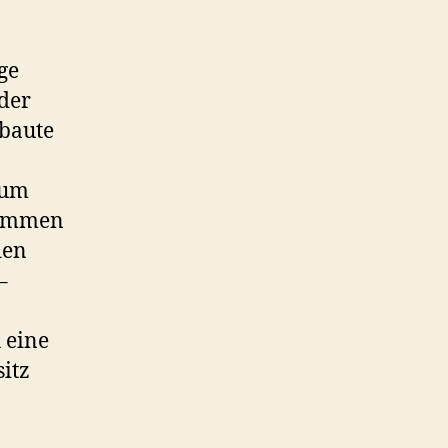
ge
der
ebaute
zum
kommen
den
–
 eine
itz