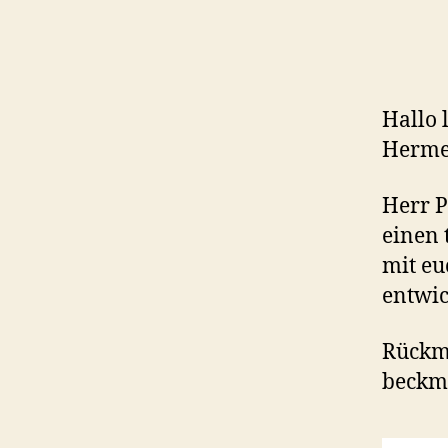
Hallo 
Herme
Herr P
einen 
mit e
entwic
Rückme
beckm