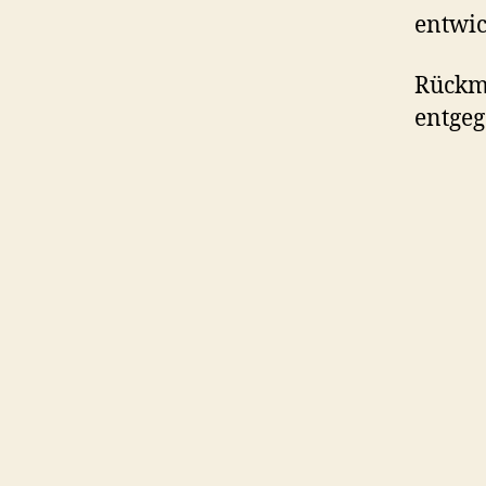
entwic
Rückme
entgeg