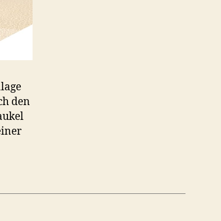
nlage
ch den
aukel
einer