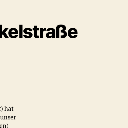
kelstraße
) hat
 unser
en)